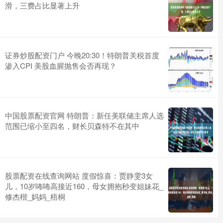
滑，三费占比显著上升
证券炒股配资门户 今晚20:30！特朗普关税首度
渗入CPI 美股血腥抛售会否再现？
中国股票配资官网 特朗普：新任美联储主席人选
范围已缩小至四名，财长贝森特不在其中
股票配资在线查询网站 度假惊喜：贾静雯3女
儿，10岁咘咘高接近160，母女拥抱秒变姐妹花_
修杰楷_妈妈_梧桐