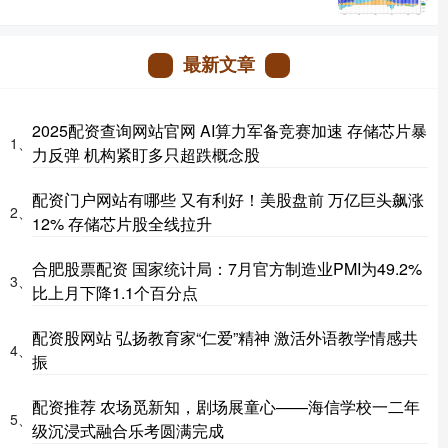
最新文章
2025配资查询网站官网 AI算力军备竞赛加速 存储芯片暴
1、
力反弹 机构紧盯多只超跌概念股
配资门户网站有哪些 又有利好！美股盘前 万亿巨头飙涨
2、
12% 存储芯片股全线拉升
合肥股票配资 国家统计局：7月官方制造业PMI为49.2%
3、
比上月下降1.1个百分点
配资股网站 弘扬教育家“仁爱”精神 激活外语教学情感共
4、
振
配资推荐 农场觅新知，剧场展童心——海信学校一二年
5、
级沉浸式融合乐考圆满完成